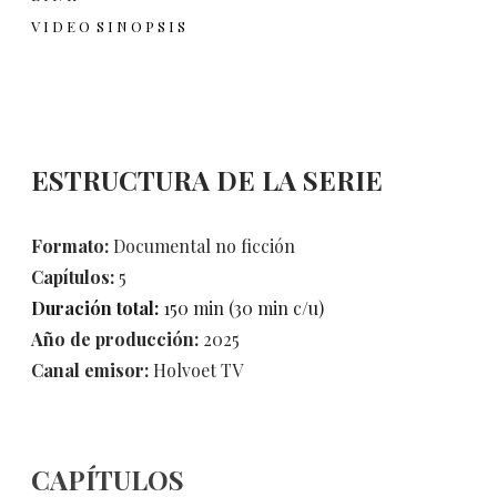
V I D E O S I N O P S I S
ESTRUCTURA DE LA SERIE
Formato:
Documental no ficción
Capítulos:
5
Duración total:
150 min (30 min c/u)
Año de producción:
2025
​Canal emisor:
Holvoet TV
CAPÍTULOS